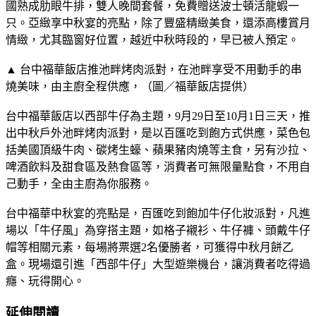
國熟成肋眼牛排，雙人晚間套餐，免費贈送波士頓活龍蝦一
只。亞緻享中秋宴的亮點，除了豐盛精緻美食，還添高樓賞月
情緻，尤其臨窗好位置，越近中秋時段的，早已被人預定。
▲ 台中福華飯店推池畔烤肉派對，在池畔享受不用動手的串
燒美味，由主廚全程供應，（圖／福華飯店提供）
台中福華飯店以西部牛仔為主題，9月29日至10月1日三天，推
出中秋戶外池畔烤肉派對，是以百匯吃到飽方式供應，菜色包
括美國頂級牛肉、碳烤生蠔、蘋果豬肉燒等主食，另有沙拉、
啤酒飲料及甜食區及熱食區等，消費者可無限量點食，不用自
己動手，全由主廚為你服務。
台中福華中秋宴的亮點是，百匯吃到飽加牛仔化妝派對，凡進
場以「牛仔風」為穿搭主題，如格子襯衫、牛仔褲、頭戴牛仔
帽等相關元素，每場將票選2名優勝者，可獲得中秋月餅乙
盒。現場還引進「西部牛仔」大型遊樂機台，讓消費者吃得過
癮、玩得開心。
延伸閱讀