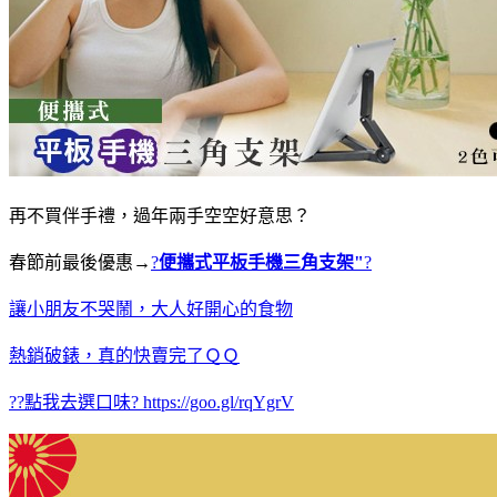
再不買伴手禮，過年兩手空空好意思？
春節前最後優惠→
?
便攜式平板手機三角支架"
?
讓小朋友不哭鬧，大人好開心的食物
熱銷破錶，真的快賣完了ＱＱ
??點我去選口味?
https://goo.gl/rqYgrV