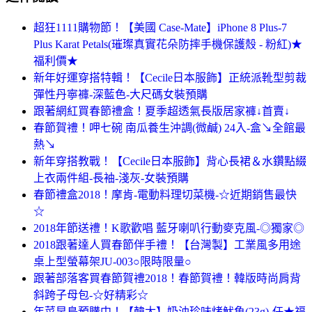
超狂1111購物節！【美國 Case-Mate】iPhone 8 Plus-7
Plus Karat Petals(璀璨真實花朵防摔手機保護殼 - 粉紅)★
福利價★
新年好運穿搭特輯！【Cecile日本服飾】正統派靴型剪裁
彈性丹寧褲-深藍色-大尺碼女裝預購
跟著網紅買春節禮盒！夏季超透氣長版居家褲↓首賣↓
春節賀禮！呷七碗 南瓜養生沖調(微鹹) 24入-盒↘全館最
熱↘
新年穿搭教戰！【Cecile日本服飾】背心長裙＆水鑽點綴
上衣兩件組-長袖-淺灰-女裝預購
春節禮盒2018！摩肯-電動料理切菜機-☆近期銷售最快
☆
2018年節送禮！K歌歡唱 藍牙喇叭行動麥克風-◎獨家◎
2018跟著達人買春節伴手禮！【台灣製】工業風多用途
桌上型螢幕架JU-003○限時限量○
跟著部落客買春節賀禮2018！春節賀禮！韓版時尚肩背
斜跨子母包-☆好精彩☆
年菜早鳥預購中！【韓太】奶油珍味烤魷魚(23g)-任★福