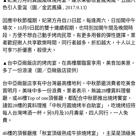
▲妃黛方舟的異國風味燒烤宴，連水果都很夏威夷風，五顏六
色引人垂涎（圖／金武鳳攝 , 2017.9.13）
因應中秋節檔期，妃黛方舟自23日起，每逢周六、日加開中午
場次，10月9日起的雙十連續假期，也特別加開午間及晚間時
段，方便不想自己動手烤肉民眾，有更多用餐的彈性選擇。業
者歡迎揪人共享歡樂時間，同行者越多，折扣越大，十人以上
可享75折優惠，殺很大。
▲台中亞緻飯店的烤肉宴，在高樓層臨窗享用，美食加美景，
多了一份浪漫（圖／亞緻飯店提供）
台中亞緻飯店享有中台灣最高樓地利，中秋節邀消費者吃美食
賞明月，美味中多一份浪費。業者表示，無論28樓異料理餐
廳，或46樓Top of one頂餐廳，都配合中秋節推出燒烤饗宴，
諸如28樓的異料理推「中秋月圓燒烤半自助宴」，吃燒烤招待
每人台灣啤酒一杯。另9月及10月夀星，四人同行，一人免
費。
46樓的頂餐廳推「秋宴頂級熟成牛排燒烤宴」，主菜是頂級美