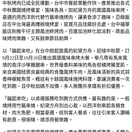
中秋烤肉已成全民運動，台中市餐飲業動作快，應景推出各式
中秋團圓燒烤餐宴，風味各具。如妃黛方舟的異國風味串烤，
豪邁的用西洋劍代替竹籤串燒烤肉，讓美食添了趣味。亞緻飯
店在中台灣最高樓辦燒烤宴，是賞月品佳餚好去處。台中福華
飯店則推牛仔主題風池畔烤肉，百匯加池畔化妝派對，既能品
味烤肉樂趣，又有餘樂節目助興。
以「錨起來吃」在台中掀起旋風的妃黛方舟，迎接中秋節，訂
9月22日至10月10日推出異國風味串烤大餐，舉凡帶有馬來風
情的南洋沙嗲雞腿串、世界級香料美味的馬告柑橘烤豬里肌、
來自美國紐奧良最經典的肯瓊風烤牛肉，及風味清新的英式蒜
香檸檬鮭魚等，概括有十餘國風味燒烤料理，要讓消費者一次
吃到飽，且中秋加碼不加價，多人揪團共享還有折扣優惠。
「錨起來吃」以桌邊服務吃到飽方式供應，最有趣的是，一般
燒烤用竹籤串燒，妃黛方舟別出心栽，以西洋劍串起各類食
材，肉大魚肥，相當豪邁，送到客人餐桌，往往引來客人讚稱
有創意，很吸睛，增添用餐樂趣。