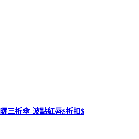
防曬三折傘-波點紅唇$折扣$