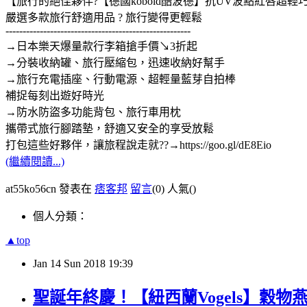
【旅行的絕佳夥伴?【德國kobold酷波德】抗UV波點紅唇超
嚴選多款旅行舒適用品 ? 旅行變得更輕鬆
------------------------------------------------------
→日本樂天爆量款行李箱搶手價↘3折起
→分裝收納罐、旅行壓縮包，迅速收納好幫手
→旅行充電插座、行動電源、超輕量藍芽自拍棒
補捉每刻出遊好時光
→防水防盜多功能背包、旅行車用枕
攜帶式旅行腳踏墊，舒適又安全的享受放鬆
打包這些好夥伴，讓旅程說走就??→https://goo.gl/dE8Eio
(繼續閱讀...)
at55ko56cn 發表在
痞客邦
留言
(0)
人氣(
)
個人分類：
▲top
Jan
14
Sun
2018
19:39
聖誕年終慶！【紐西蘭Vogels】穀物