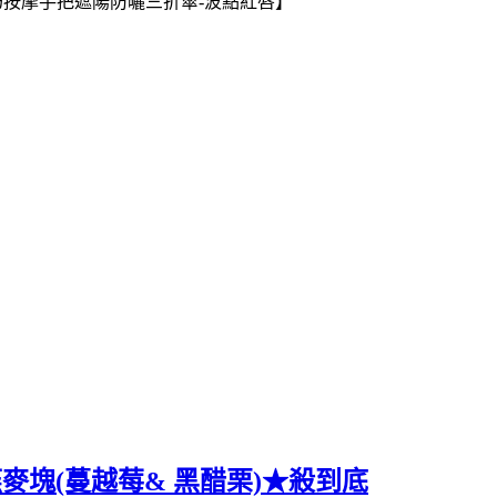
輕巧按摩手把遮陽防曬三折傘-波點紅唇】
燕麥塊(蔓越莓& 黑醋栗)★殺到底