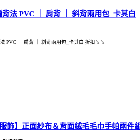
背法 PVC ｜ 肩背 ｜ 斜背兩用包_卡其白
 PVC ｜ 肩背 ｜ 斜背兩用包_卡其白 折扣↘↘
n日本服飾】正面紗布＆背面絨毛毛巾手帕兩件