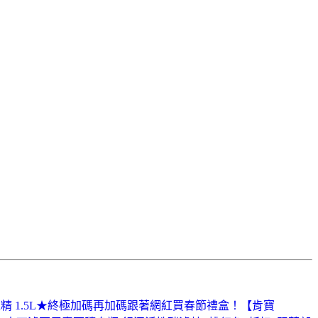
精 1.5L★終極加碼再加碼
跟著網紅買春節禮盒！【肯寶