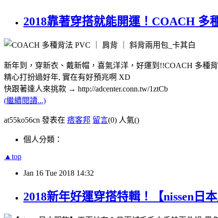
2018靠著穿搭就能開運！COACH 多種
新年到，穿新衣、戴新帽，喜氣洋洋，好運到!!COACH 多種背法
精心打扮過好年, 實在有好預兆啊 XD
快跟著達人來挑款 → http://adcenter.conn.tw/1ztCb
(繼續閱讀...)
at55ko56cn 發表在
痞客邦
留言
(0)
人氣(
)
個人分類：
▲top
Jan
16
Tue
2018
14:32
2018新年好運穿搭特輯！【nisse