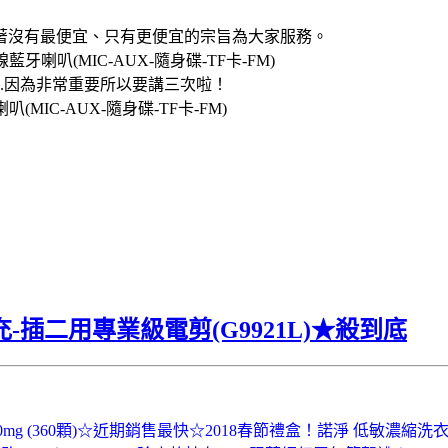
著沒有最便宜、只有更便宜的宗旨為大家服務。
牙喇叭(MIC-AUX-隨身碟-TF卡-FM)
..因為非常重要所以要講三次啦！
(MIC-AUX-隨身碟-TF卡-FM)
 充-插二用專業級電剪(G9921L)★殺到底
00mg (360顆)☆近期銷售最快☆
2018春節禮盒！諾淨 低敏濃縮洗衣