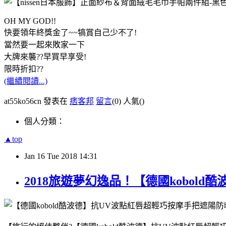
OH MY GOD!!
快要領年終獎金了~~犒賞自己少不了!
當然要一起來敗家一下
大牌來襲??早買早享受!
限時折扣??
(繼續閱讀...)
at55ko56cn 發表在
痞客邦
留言
(0)
人氣(
)
個人分類：
▲top
Jan
16
Tue
2018
14:31
2018旅遊夢幻逸品！【德國kobol