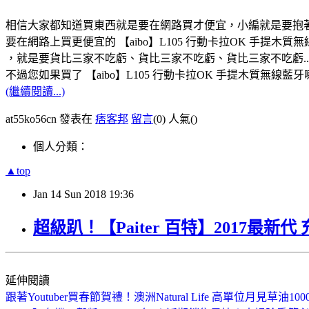
相信大家都知道買東西就是要在網路買才便宜，小編就是要抱
要在網路上買更便宜的 【aibo】L105 行動卡拉OK 手提木質無線藍
，就是要貨比三家不吃虧、貨比三家不吃虧、貨比三家不吃虧.
不過您如果買了 【aibo】L105 行動卡拉OK 手提木質無線藍牙喇叭
(繼續閱讀...)
at55ko56cn 發表在
痞客邦
留言
(0)
人氣(
)
個人分類：
▲top
Jan
14
Sun
2018
19:36
超級趴！【Paiter 百特】2017最新代
延伸閱讀
跟著Youtuber買春節賀禮！澳洲Natural Life 高單位月見草油10