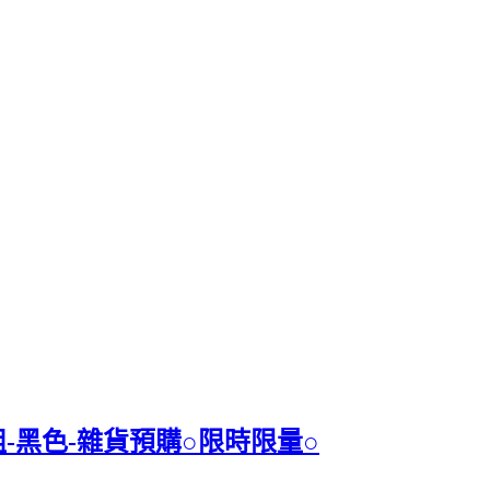
組-黑色-雜貨預購○限時限量○