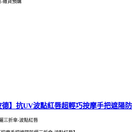
d酷波德】抗UV波點紅唇超輕巧按摩手把遮陽