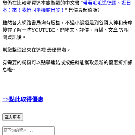
您仍在比較哪買這本旅遊類的中文書 "
帶著毛毛遊德國、逛日
本：來！我們同坐機艙出發！
" 售價最超值嗎?
雖然各大網路書局均有販售，不過小編還是到谷哥大神和奇摩
搜尋了解一些YOUTUBE、開箱文、評價、直播、文章 等相
關資訊後。
幫您整理出來在這裡
最優惠啦。
有需要的粉粉可以點擊連結或按鈕就能獲取最新的優惠折扣訊
息啦~
=>點此取得優惠
載入更多