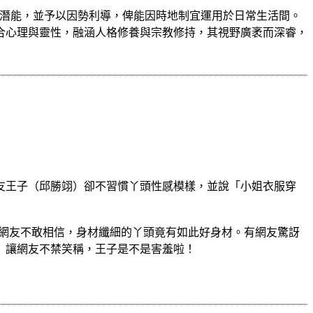
多元的潛能，並予以因勢利導，俾能因時地制宜運用於日常生活間。
合心理與靈性，融涵人格修養與宗教修持，其視野廣袤而深睿，
友王子（邱勝翊）卻不習慣丫頭性感模樣，並說「小姐衣服穿
多網友不敢相信，身材纖細的丫頭竟有如此好身材。有網友驚訝
」讓網友不禁笑稱，王子是不是害羞啦！