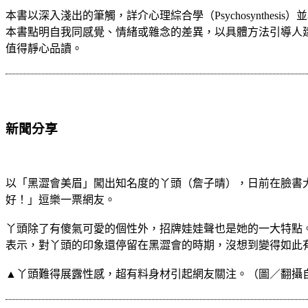
本書以深入淺出的筆觸，詳介心理綜合學（Psychosynth
本書點明自我同感覺、情緒或雜念的差異，以具體方法引導人
值得靜心品讀。
新聞分享
以「黑澀會美眉」闖出知名度的丫頭（詹子晴），日前在臉書
好！」逗樂一票網友。
丫頭除了有傻氣可愛的個性外，招牌娃娃聲也是她的一大特點
表示，對丫頭的印象還停留在黑澀會的時期，沒想到變得如此
▲丫頭難得展露性感，超有料身材引起網友關注。（圖／翻攝自丫頭臉