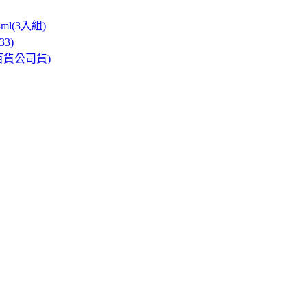
l(3入組)
3)
-百貨公司貨)