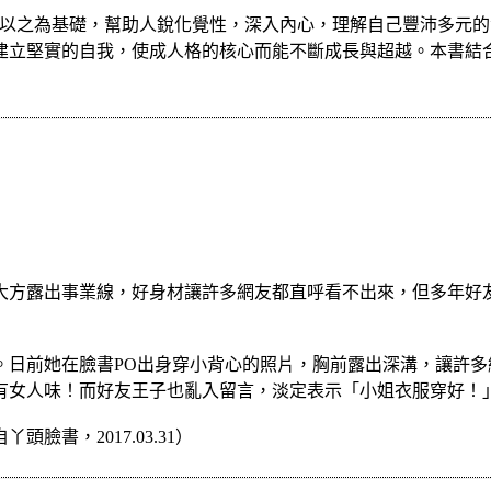
esis）並以之為基礎，幫助人銳化覺性，深入內心，理解自己豐沛
建立堅實的自我，使成人格的核心而能不斷成長與超越。本書結
大方露出事業線，好身材讓許多網友都直呼看不出來，但多年好
。日前她在臉書PO出身穿小背心的照片，胸前露出深溝，讓許
有女人味！而好友王子也亂入留言，淡定表示「小姐衣服穿好！
書，2017.03.31）