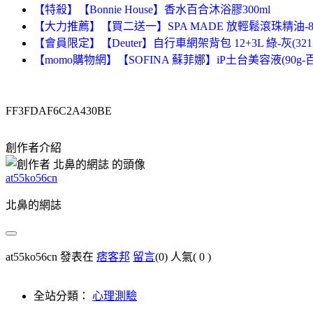
【特殺】【Bonnie House】香水百合沐浴膠300ml
【大力推薦】【買二送一】SPA MADE 放輕鬆滾珠精油-8m
【會員限定】【Deuter】自行車網架背包 12+3L 綠-灰(3213
【momo購物網】【SOFINA 蘇菲娜】iP土台美容液(90g
FF3FDAF6C2A430BE
創作者介紹
at55ko56cn
北鼻的網誌
at55ko56cn 發表在
痞客邦
留言
(0)
人氣(
0
)
全站分類：
心理測驗