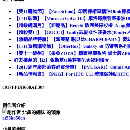
【雙11購物節】【FaceSchool】印度檸檬草精油10ml
【1111破盤】【Morocco GaGa Oil】摩洛哥護髮堅果油1
【超級網購月】【即期品】Benefit 妝完美磁妝棒 15.5g(保
【超殺雙11】【GUCCI】Guilty罪愛女性淡香水(30ml)●
【熱銷品牌特惠】【雪芙蘭-親貝比CHARM BABY】嬰幼
【1111買瘋購物節】【OtterBox】Galaxy S8 防禦者系列
【雙十一破盤】【柔亞ZOYA】精靈星塵系列-偉士牌ZP6
好友推薦的【i2】兔斯基Q藍芽喇叭★福利價★
【2017周年慶部落客必買清單】【BVLGARI】Omnia Am
【新品情報會】【PKG】For-HTC U11 玻璃保護貼(HTC
8017FFDB668AE304
創作者介紹
at55ko56cn
北鼻的網誌