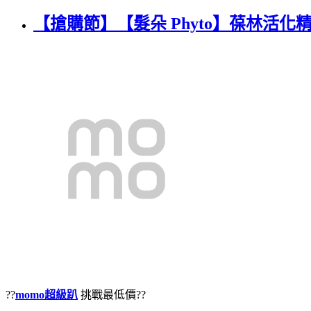
【搶購節】【髮朵 Phyto】葆林活化精油
??
momo超級趴
挑戰最低價??