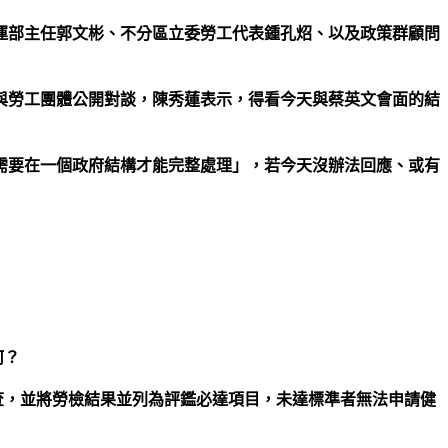
運部主任郭文彬、不分區立委勞工代表鍾孔炤、以及政策群顧問
與勞工團體公開對談，陳秀蓮表示，得看今天與蔡英文會面的結
需要在一個政府結構才能完整處理」，若今天沒辦法回應、或有
何？
查，並將勞檢結果並列為評鑑必達項目，未達標準者無法申請健