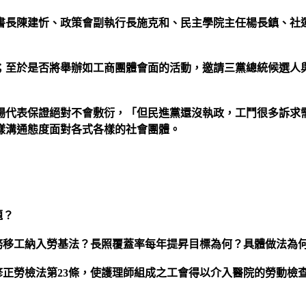
書長陳建忻、政策會副執行長施克和、民主學院主任楊長鎮、社
；至於是否將舉辦如工商團體會面的活動，邀請三黨總統候選人
場代表保證絕對不會敷衍，「但民進黨還沒執政，工鬥很多訴求
樣溝通態度面對各式各樣的社會團體。
題？
務移工納入勞基法？長照覆蓋率每年提昇目標為何？具體做法為
修正勞檢法第23條，使護理師組成之工會得以介入醫院的勞動檢