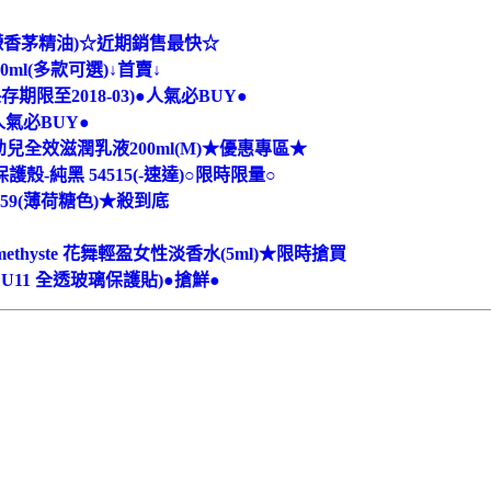
(檸檬香茅精油)☆近期銷售最快☆
00ml(多款可選)↓首賣↓
存期限至2018-03)●人氣必BUY●
人氣必BUY●
兒全效滋潤乳液200ml(M)★優惠專區★
保護殼-純黑 54515(-速達)○限時限量○
59(薄荷糖色)★殺到底
ethyste 花舞輕盈女性淡香水(5ml)★限時搶買
 U11 全透玻璃保護貼)●搶鮮●