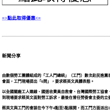
=>點此取得優惠<=
新聞分享
由數個勞工團體組成的「工人鬥總統」（工鬥）數次赴民進黨表
會面，工鬥現場提出「6問」，要求蔡英文具體表態。
以全國關廠工人連線、國道收費員自救會、台灣國際勞工協會、
到現場要求蔡英文面對勞工訴求，最後在曾任勞委會主委的立
蔡英文與工鬥的會談在今下午4點至5點展開，而工鬥方面派出