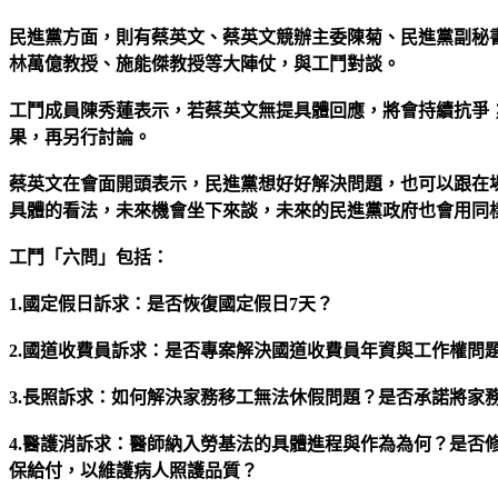
民進黨方面，則有蔡英文、蔡英文競辦主委陳菊、民進黨副秘
林萬億教授、施能傑教授等大陣仗，與工鬥對談。
工鬥成員陳秀蓮表示，若蔡英文無提具體回應，將會持續抗爭
果，再另行討論。
蔡英文在會面開頭表示，民進黨想好好解決問題，也可以跟在
具體的看法，未來機會坐下來談，未來的民進黨政府也會用同
工鬥「六問」包括：
1.國定假日訴求：是否恢復國定假日7天？
2.國道收費員訴求：是否專案解決國道收費員年資與工作權問
3.長照訴求：如何解決家務移工無法休假問題？是否承諾將家
4.醫護消訴求：醫師納入勞基法的具體進程與作為為何？是否
保給付，以維護病人照護品質？